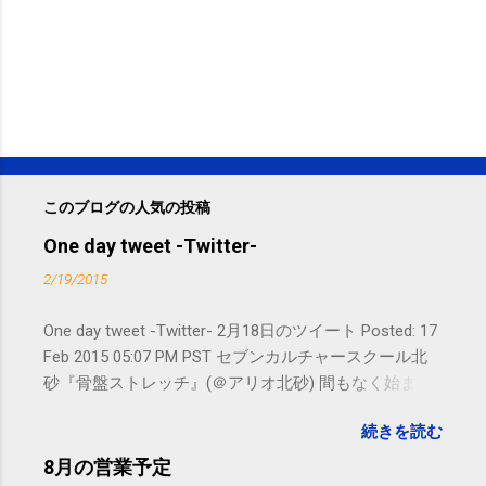
このブログの人気の投稿
One day tweet -Twitter-
2/19/2015
One day tweet -Twitter- 2月18日のツイート Posted: 17
Feb 2015 05:07 PM PST セブンカルチャースクール北
砂『骨盤ストレッチ』(＠アリオ北砂) 間もなく始まり
ます。 #kotoku #江東区 posted at 10:07:24 You are
続きを読む
subscribed to email updates from サクマフィジカルコ
ンディショニング(@SPCstyle) - Twilog To stop
8月の営業予定