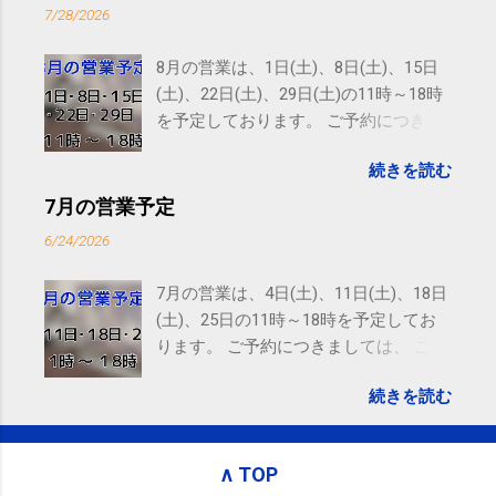
receiving these emails, you may unsubscribe now .
7/28/2026
Email delivery powered by Google Google Inc., 1600
Amphitheatre Parkway, Mountain View, CA 94043,
8月の営業は、1日(土)、8日(土)、15日
United States
(土)、22日(土)、29日(土)の11時～18時
を予定しております。 ご予約につきま
しては、 こちら からお願いいたしま
続きを読む
す。 電話に出られないことがあります
ので、ご予約、お問い合わせは
7月の営業予定
SMS（ショートメッセージ）や LINE 等
6/24/2026
をおすすめしております。
7月の営業は、4日(土)、11日(土)、18日
(土)、25日の11時～18時を予定してお
ります。 ご予約につきましては、 こち
ら からお願いいたします。 電話に出ら
続きを読む
れないことがありますので、ご予約、
お問い合わせはSMS（ショートメッセ
ージ）や LINE 等をおすすめしておりま
∧ TOP
す。