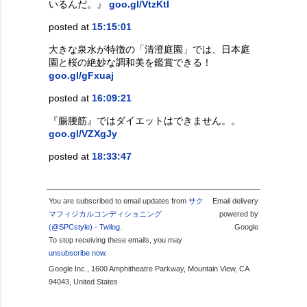
いるんだ。』
goo.gl/VtzKtI
posted at
15:15:01
大きな泉水が特徴の「清澄庭園」では、日本庭
園と桜の絶妙な調和美を鑑賞できる！
goo.gl/gFxuaj
posted at
16:09:21
『腸腰筋』ではダイエットはできません。。
goo.gl/VZXgJy
posted at
18:33:47
You are subscribed to email updates from
サク
Email delivery
マフィジカルコンディショニング
powered by
(@SPCstyle) - Twilog
.
Google
To stop receiving these emails, you may
unsubscribe now
.
Google Inc., 1600 Amphitheatre Parkway, Mountain View, CA
94043, United States