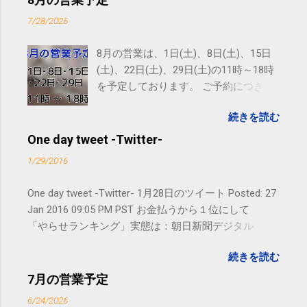
7/28/2026
8月の営業は、1日(土)、8日(土)、15日
(土)、22日(土)、29日(土)の11時～18時
を予定しております。 ご予約につきま
しては、 こちら からお願いいたしま
続きを読む
す。 電話に出られないことがあります
ので、ご予約、お問い合わせは
One day tweet -Twitter-
SMS（ショートメッセージ）や LINE 等
1/29/2016
をおすすめしております。
One day tweet -Twitter- 1月28日のツイート Posted: 27
Jan 2016 09:05 PM PST お金払うから１位にして
「やらせランキング」実態は：朝日新聞デジタル
goo.gl/UJEZXJ posted at 14:05:58 You are subscribed
続きを読む
to email updates from サクマフィジカルコンディショ
ニング(@SPCstyle) - Twilog . To stop receiving these
7月の営業予定
emails, you may unsubscribe now . Email delivery
6/24/2026