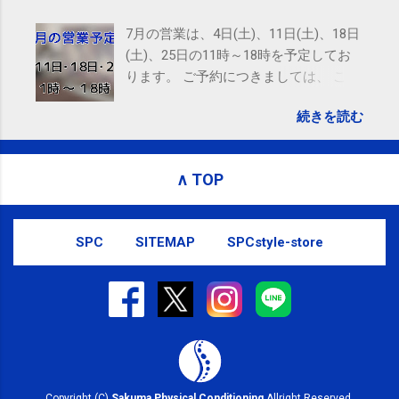
powered by Google Google Inc., 1600 Amphitheatre
Parkway, Mountain View, CA 94043, United States
7月の営業は、4日(土)、11日(土)、18日
(土)、25日の11時～18時を予定してお
ります。 ご予約につきましては、 こち
ら からお願いいたします。 電話に出ら
続きを読む
れないことがありますので、ご予約、
お問い合わせはSMS（ショートメッセ
ージ）や LINE 等をおすすめしておりま
∧ TOP
す。
SPC
SITEMAP
SPCstyle-store
Copyright (C)
Sakuma Physical Conditioning
Allright Reserved.