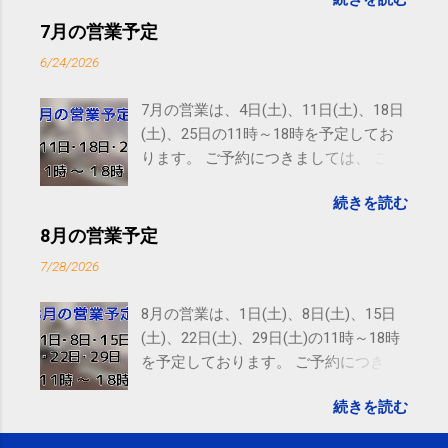
subscribed to email updates from サクマフィジカルコ
ンディショニング(@SPCstyle) - Twilog To stop
7月の営業予定
receiving these emails, you may unsubscribe now .
6/24/2026
Email delivery powered by Google Google Inc., 1600
Amphitheatre Parkway, Mountain View, CA 94043,
7月の営業は、4日(土)、11日(土)、18日
United States
(土)、25日の11時～18時を予定してお
ります。 ご予約につきましては、 こち
ら からお願いいたします。 電話に出ら
続きを読む
れないことがありますので、ご予約、
お問い合わせはSMS（ショートメッセ
8月の営業予定
ージ）や LINE 等をおすすめしておりま
7/28/2026
す。
8月の営業は、1日(土)、8日(土)、15日
(土)、22日(土)、29日(土)の11時～18時
を予定しております。 ご予約につきま
しては、 こちら からお願いいたしま
続きを読む
す。 電話に出られないことがあります
ので、ご予約、お問い合わせは