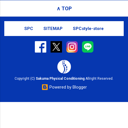
SMS（ショートメッセージ）や LINE 等
∧ TOP
をおすすめしております。
SPC
SITEMAP
SPCstyle-store
Copyright (C)
Sakuma Physical Conditioning
Allright Reserved.
Powered by Blogger