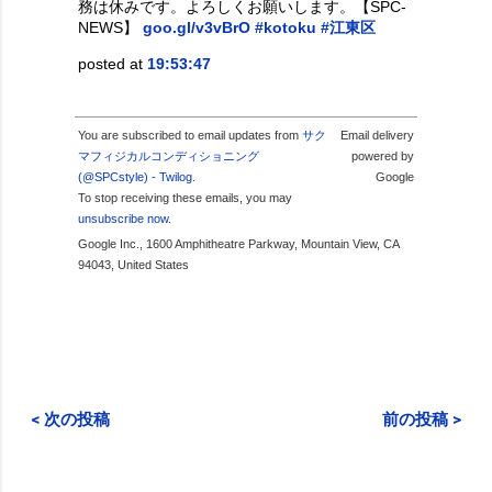
務は休みです。よろしくお願いします。【SPC-
NEWS】
goo.gl/v3vBrO
#kotoku
#江東区
posted at
19:53:47
You are subscribed to email updates from
サク
Email delivery
マフィジカルコンディショニング
powered by
(@SPCstyle) - Twilog
.
Google
To stop receiving these emails, you may
unsubscribe now
.
Google Inc., 1600 Amphitheatre Parkway, Mountain View, CA
94043, United States
< 次の投稿
前の投稿 >