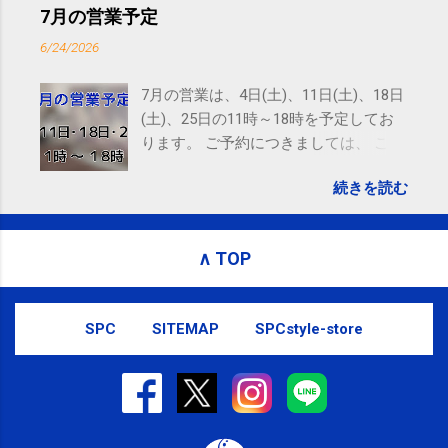
ニング(@SPCstyle) - Twilog . To stop receiving these
7月の営業予定
emails, you may unsubscribe now . Email delivery
6/24/2026
powered by Google Google Inc., 1600 Amphitheatre
Parkway, Mountain View, CA 94043, United States
7月の営業は、4日(土)、11日(土)、18日
(土)、25日の11時～18時を予定してお
ります。 ご予約につきましては、 こち
ら からお願いいたします。 電話に出ら
続きを読む
れないことがありますので、ご予約、
お問い合わせはSMS（ショートメッセ
ージ）や LINE 等をおすすめしておりま
∧ TOP
す。
SPC
SITEMAP
SPCstyle-store