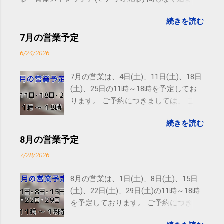
ます。 #kotoku #江東区 posted at 10:07:24 You are
続きを読む
subscribed to email updates from サクマフィジカルコ
ンディショニング(@SPCstyle) - Twilog To stop
7月の営業予定
receiving these emails, you may unsubscribe now .
6/24/2026
Email delivery powered by Google Google Inc., 1600
Amphitheatre Parkway, Mountain View, CA 94043,
7月の営業は、4日(土)、11日(土)、18日
United States
(土)、25日の11時～18時を予定してお
ります。 ご予約につきましては、 こち
ら からお願いいたします。 電話に出ら
続きを読む
れないことがありますので、ご予約、
お問い合わせはSMS（ショートメッセ
8月の営業予定
ージ）や LINE 等をおすすめしておりま
7/28/2026
す。
8月の営業は、1日(土)、8日(土)、15日
(土)、22日(土)、29日(土)の11時～18時
を予定しております。 ご予約につきま
しては、 こちら からお願いいたしま