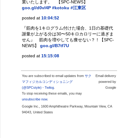
業いたします。 【SPC-NEWS】
goo.gl/d0vl4P
#kotoku
#江東区
posted at
10:04:52
『筋肉を1キログラム付けた場合、1日の基礎代
謝量が上がる分は30〜50キロカロリーに過ぎま
せん』 筋肉を増やしても痩せない？！【SPC-
NEWS】
goo.gl/B7tf7U
posted at
15:15:08
You are subscribed to email updates from
サク
Email delivery
マフィジカルコンディショニング
powered by
(@SPCstyle) - Twilog
.
Google
To stop receiving these emails, you may
unsubscribe now
.
Google Inc., 1600 Amphitheatre Parkway, Mountain View, CA
94043, United States