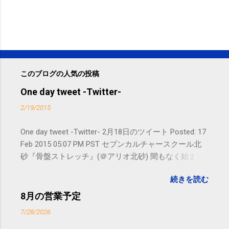
このブログの人気の投稿
One day tweet -Twitter-
2/19/2015
One day tweet -Twitter- 2月18日のツイート Posted: 17
Feb 2015 05:07 PM PST セブンカルチャースクール北
砂『骨盤ストレッチ』(＠アリオ北砂) 間もなく始まり
ます。 #kotoku #江東区 posted at 10:07:24 You are
続きを読む
subscribed to email updates from サクマフィジカルコ
ンディショニング(@SPCstyle) - Twilog To stop
8月の営業予定
receiving these emails, you may unsubscribe now .
7/28/2026
Email delivery powered by Google Google Inc., 1600