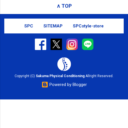
ージ）や LINE 等をおすすめしておりま
∧ TOP
す。
SPC
SITEMAP
SPCstyle-store
Copyright (C)
Sakuma Physical Conditioning
Allright Reserved.
Powered by Blogger