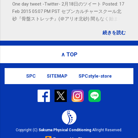
One day tweet -Twitter- 2月18日のツイート Posted: 17
Feb 2015 05:07 PM PST セブンカルチャースクール北
砂『骨盤ストレッチ』(＠アリオ北砂) 間もなく始まり
ます。 #kotoku #江東区 posted at 10:07:24 You are
続きを読む
subscribed to email updates from サクマフィジカルコ
ンディショニング(@SPCstyle) - Twilog To stop
receiving these emails, you may unsubscribe now .
∧ TOP
Email delivery powered by Google Google Inc., 1600
Amphitheatre Parkway, Mountain View, CA 94043,
United States
SPC
SITEMAP
SPCstyle-store
Copyright (C)
Sakuma Physical Conditioning
Allright Reserved.