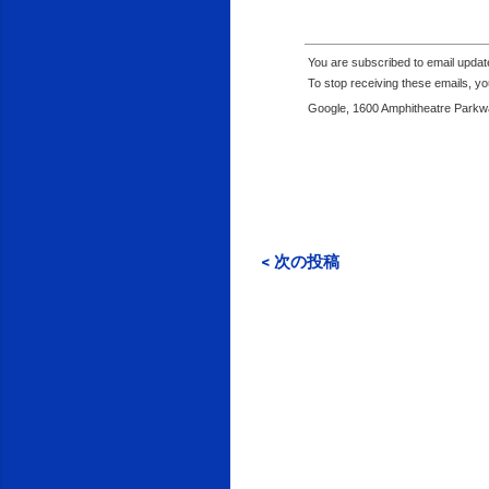
You are subscribed to email upda
To stop receiving these emails, 
Google, 1600 Amphitheatre Parkwa
< 次の投稿