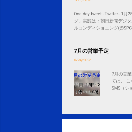
One day tweet -Twitt
グ」実態は：朝日新聞デジタル goo.gl/
ルコンディショニング(@SPCstyle) - Tw
by Google Google Inc., 1600 
7月の営業予定
6/24/2026
7月の営業
ては、 
SMS（シ