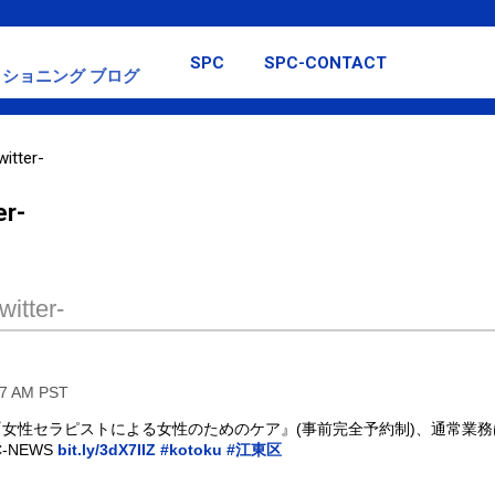
スキップしてメイン コンテンツに移動
SPC
SPC-CONTACT
ショニング ブログ
itter-
er-
itter-
47 AM PST
から『女性セラピストによる女性のためのケア』(事前完全予約制)、通常業
-NEWS
bit.ly/3dX7IIZ
#kotoku
#江東区