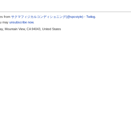
tes from
サクマフィジカルコンディショニング(@spcstyle) - Twilog
.
you may
unsubscribe now
.
y, Mountain View, CA 94043, United States