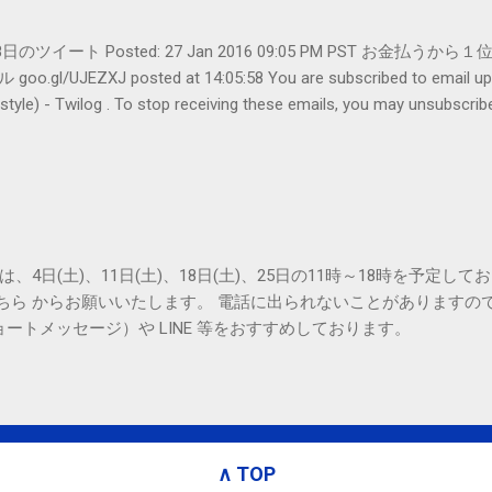
er- 1月28日のツイート Posted: 27 Jan 2016 09:05 PM PST 
UJEZXJ posted at 14:05:58 You are subscribed to emai
ilog . To stop receiving these emails, you may unsubscribe n
Amphitheatre Parkway, Mountain View, CA 94043, United States
は、4日(土)、11日(土)、18日(土)、25日の11時～18時を予定し
こちら からお願いいたします。 電話に出られないことがありますの
ョートメッセージ）や LINE 等をおすすめしております。
∧ TOP