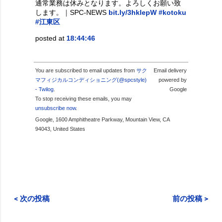
通常業務は休みとなります。よろしくお願い致
します。｜SPC-NEWS
bit.ly/3hklepW
#kotoku
#江東区
posted at
18:44:46
You are subscribed to email updates from
サク
Email delivery
マフィジカルコンディショニング(@spcstyle)
powered by
- Twilog
.
Google
To stop receiving these emails, you may
unsubscribe now
.
Google, 1600 Amphitheatre Parkway, Mountain View, CA
94043, United States
< 次の投稿
前の投稿 >