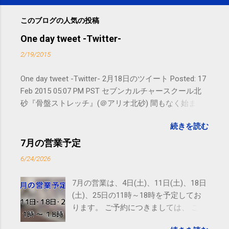
このブログの人気の投稿
One day tweet -Twitter-
2/19/2015
One day tweet -Twitter- 2月18日のツイート Posted: 17
Feb 2015 05:07 PM PST セブンカルチャースクール北
砂『骨盤ストレッチ』(＠アリオ北砂) 間もなく始まり
ます。 #kotoku #江東区 posted at 10:07:24 You are
続きを読む
subscribed to email updates from サクマフィジカルコ
ンディショニング(@SPCstyle) - Twilog To stop
7月の営業予定
receiving these emails, you may unsubscribe now .
6/24/2026
Email delivery powered by Google Google Inc., 1600
Amphitheatre Parkway, Mountain View, CA 94043,
7月の営業は、4日(土)、11日(土)、18日
United States
(土)、25日の11時～18時を予定してお
ります。 ご予約につきましては、 こち
ら からお願いいたします。 電話に出ら