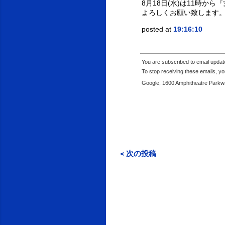
8月18日(水)は11時
よろしくお願い致します。｜
posted at
19:16:10
You are subscribed to email upda
To stop receiving these emails, 
Google, 1600 Amphitheatre Parkwa
< 次の投稿