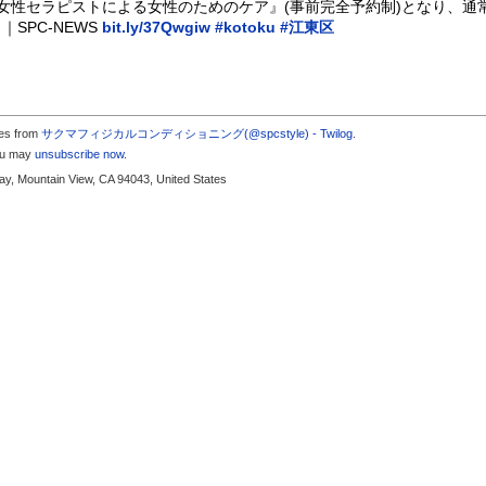
から『女性セラピストによる女性のためのケア』(事前完全予約制)となり、
SPC-NEWS
bit.ly/37Qwgiw
#kotoku
#江東区
tes from
サクマフィジカルコンディショニング(@spcstyle) - Twilog
.
you may
unsubscribe now
.
y, Mountain View, CA 94043, United States