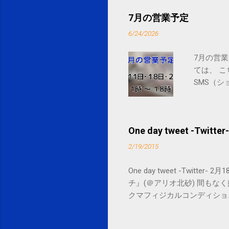
7月の営業予定
6/24/2026
7月の営業
ては、 
SMS（シ
One day tweet -Twitter-
2/19/2015
One day tweet -Twitt
チ』(＠アリオ北砂) 間もなく始まります。 
クマフィジカルコンディショニング(@SPCsty
delivery powered by Google G