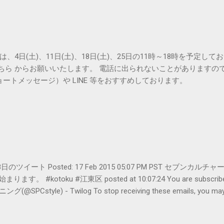
は、4日(土)、11日(土)、18日(土)、25日の11時～18時を予定し
こちら からお願いいたします。 電話に出られないことがありますの
ョートメッセージ）や LINE 等をおすすめしております。
er- 2月18日のツイート Posted: 17 Feb 2015 05:07 PM PST 
#kotoku #江東区 posted at 10:07:24 You are subscribed t
le) - Twilog To stop receiving these emails, you may un
oogle Inc., 1600 Amphitheatre Parkway, Mountain View, CA 94043, Un