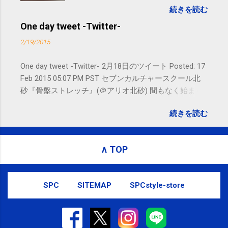
続きを読む
れないことがありますので、ご予約、
お問い合わせはSMS（ショートメッセ
One day tweet -Twitter-
ージ）や LINE 等をおすすめしておりま
2/19/2015
す。
One day tweet -Twitter- 2月18日のツイート Posted: 17
Feb 2015 05:07 PM PST セブンカルチャースクール北
砂『骨盤ストレッチ』(＠アリオ北砂) 間もなく始まり
ます。 #kotoku #江東区 posted at 10:07:24 You are
続きを読む
subscribed to email updates from サクマフィジカルコ
ンディショニング(@SPCstyle) - Twilog To stop
receiving these emails, you may unsubscribe now .
∧ TOP
Email delivery powered by Google Google Inc., 1600
Amphitheatre Parkway, Mountain View, CA 94043,
United States
SPC
SITEMAP
SPCstyle-store