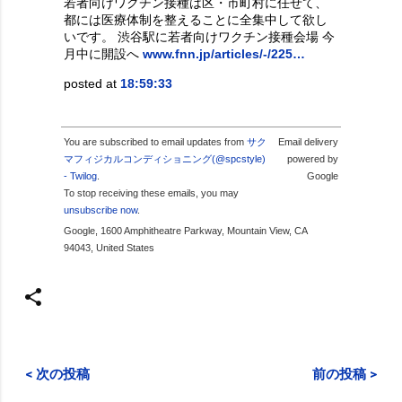
若者向けワクチン接種は区・市町村に任せて、
都には医療体制を整えることに全集中して欲し
いです。 渋谷駅に若者向けワクチン接種会場 今
月中に開設へ
www.fnn.jp/articles/-/225…
posted at
18:59:33
You are subscribed to email updates from
サク
Email delivery
マフィジカルコンディショニング(@spcstyle)
powered by
- Twilog
.
Google
To stop receiving these emails, you may
unsubscribe now
.
Google, 1600 Amphitheatre Parkway, Mountain View, CA
94043, United States
< 次の投稿
前の投稿 >