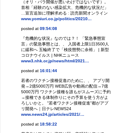
（オリ・パラ開催が悪いわけではないです）。
首相「経験のない感染拡大、危機的な状況だ」
…宣言追加に理解求める : 読売新聞オンライン
www.yomiuri.co.jp/politics/20210…
posted at
09:54:08
『危機的な状況』なのでは？！ 「緊急事態宣
言」の緊急事態とは、、 入国者上限1日3500人
に緩和へ 五輪終了で「検疫態勢に余裕」 | 新型
コロナウイルス | NHKニュース
www3.nhk.or.jp/news/html/2021…
posted at
16:01:44
若者のワクチン接種促進のために、、 アプリ開
発→2億5000万円 WEB広告や動画の配信→7億
5000万円 ワクチン接種を誰もがスムーズに予約
→接種できる体制作りにその予算を使う方がよ
ろしいかと。 "若者ワクチン接種促進"都がアプ
リ開発へ｜日テレNEWS24
www.news24.jp/articles/2021/…
posted at
18:58:22