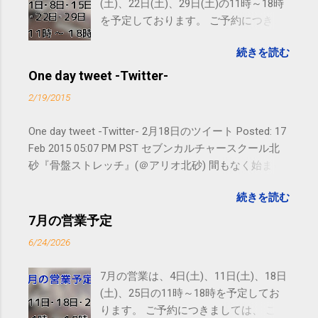
(土)、22日(土)、29日(土)の11時～18時
を予定しております。 ご予約につきま
しては、 こちら からお願いいたしま
続きを読む
す。 電話に出られないことがあります
ので、ご予約、お問い合わせは
One day tweet -Twitter-
SMS（ショートメッセージ）や LINE 等
2/19/2015
をおすすめしております。
One day tweet -Twitter- 2月18日のツイート Posted: 17
Feb 2015 05:07 PM PST セブンカルチャースクール北
砂『骨盤ストレッチ』(＠アリオ北砂) 間もなく始まり
ます。 #kotoku #江東区 posted at 10:07:24 You are
続きを読む
subscribed to email updates from サクマフィジカルコ
ンディショニング(@SPCstyle) - Twilog To stop
7月の営業予定
receiving these emails, you may unsubscribe now .
6/24/2026
Email delivery powered by Google Google Inc., 1600
Amphitheatre Parkway, Mountain View, CA 94043,
7月の営業は、4日(土)、11日(土)、18日
United States
(土)、25日の11時～18時を予定してお
ります。 ご予約につきましては、 こち