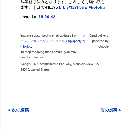
常業務は休みとなります。よろしくお願い致し
ます。｜SPC-NEWS
bit.ly/327h3dw
#kotoku
posted at
19:20:42
You are subscribed to email updates from
サク
Email delivery
マフィジカルコンディショニング(@spcstyle)
powered by
- Twilog
.
Google
To stop receiving these emails, you may
unsubscribe now
.
Google, 1600 Amphitheatre Parkway, Mountain View, CA
94043, United States
< 次の投稿
前の投稿 >