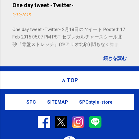
お問い合わせはSMS（ショートメッセ
One day tweet -Twitter-
ージ）や LINE 等をおすすめしておりま
2/19/2015
す。
One day tweet -Twitter- 2月18日のツイート Posted: 17
Feb 2015 05:07 PM PST セブンカルチャースクール北
砂『骨盤ストレッチ』(＠アリオ北砂) 間もなく始まり
ます。 #kotoku #江東区 posted at 10:07:24 You are
続きを読む
subscribed to email updates from サクマフィジカルコ
ンディショニング(@SPCstyle) - Twilog To stop
receiving these emails, you may unsubscribe now .
∧ TOP
Email delivery powered by Google Google Inc., 1600
Amphitheatre Parkway, Mountain View, CA 94043,
United States
SPC
SITEMAP
SPCstyle-store