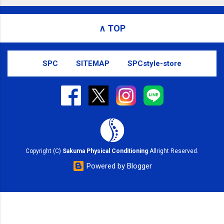
#kotoku #江東区 bit.ly/3pxrWN8 posted at 19:26:16 You
are subscribed to email updates from サクマフィジカ
∧ TOP
ルコンディショニング(@spcstyle) - Twilog . To stop
receiving these emails, you may unsubscribe now .
Email delivery powered by Google Google, 1600
SPC
SITEMAP
SPCstyle-store
Amphitheatre Parkway, Mountain View, CA 94043,
United States
Copyright (C)
Sakuma Physical Conditioning
Allright Reserved.
Powered by Blogger