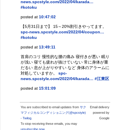
news.spcstyle.com/2022/04/karada…
#kotoku
posted at
10:47:02
【5月31日まで】 15～20%割引きやってます。
spc-news.spcstyle.com/2022/04/coupon…
#kotoku
posted at
13:49:11
首肩のコリ 慢性的な腰の痛み 寝付きが悪い 眠り
が浅い 寝ても疲れが抜けていない 常に身体が重
だるい 息が上がりやすい など 身体のアラームに
対処していますか。
spc-
news.spcstyle.com/2022/04/karada…
#江東区
posted at
15:01:09
You are subscribed to email updates from
サク
Email delivery
マフィジカルコンディショニング(@spcstyle)
powered by
- Twilog
.
Google
To stop receiving these emails, you may
unsubscribe now
.