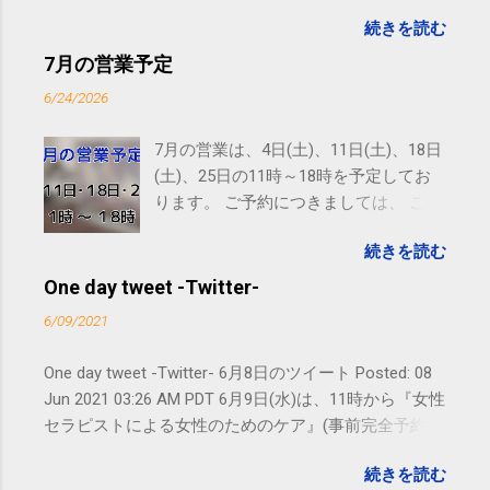
ます。 #kotoku #江東区 posted at 10:07:24 You are
続きを読む
subscribed to email updates from サクマフィジカルコ
ンディショニング(@SPCstyle) - Twilog To stop
7月の営業予定
receiving these emails, you may unsubscribe now .
6/24/2026
Email delivery powered by Google Google Inc., 1600
Amphitheatre Parkway, Mountain View, CA 94043,
7月の営業は、4日(土)、11日(土)、18日
United States
(土)、25日の11時～18時を予定してお
ります。 ご予約につきましては、 こち
ら からお願いいたします。 電話に出ら
続きを読む
れないことがありますので、ご予約、
お問い合わせはSMS（ショートメッセ
One day tweet -Twitter-
ージ）や LINE 等をおすすめしておりま
6/09/2021
す。
One day tweet -Twitter- 6月8日のツイート Posted: 08
Jun 2021 03:26 AM PDT 6月9日(水)は、11時から『女性
セラピストによる女性のためのケア』(事前完全予約
制)となり、通常業務は休みとなります。よろしくお願
続きを読む
い致します。｜SPC-NEWS ttps://bit.ly/3pxrWN8