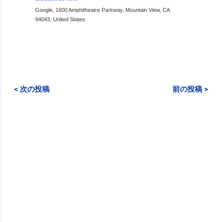
Google, 1600 Amphitheatre Parkway, Mountain View, CA
94043, United States
< 次の投稿
前の投稿 >