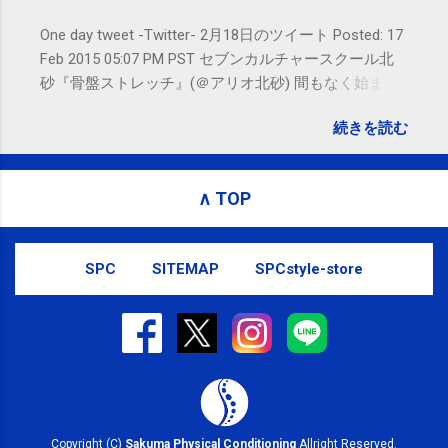
One day tweet -Twitter- 2月18日のツイート Posted: 17
Feb 2015 05:07 PM PST セブンカルチャースクール北
砂『骨盤ストレッチ』(＠アリオ北砂) 間もなく始まり
ます。 #kotoku #江東区 posted at 10:07:24 You are
続きを読む
subscribed to email updates from サクマフィジカルコ
ンディショニング(@SPCstyle) - Twilog To stop
receiving these emails, you may unsubscribe now .
∧ TOP
Email delivery powered by Google Google Inc., 1600
Amphitheatre Parkway, Mountain View, CA 94043,
United States
SPC
SITEMAP
SPCstyle-store
Copyright (C)
Sakuma Physical Conditioning
Allright Reserved.