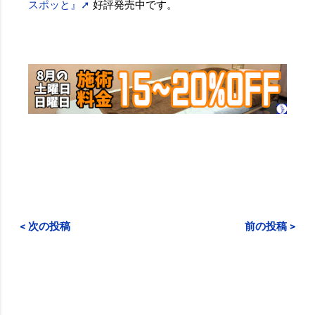
スポッと』➚
好評発売中です。
< 次の投稿
前の投稿 >