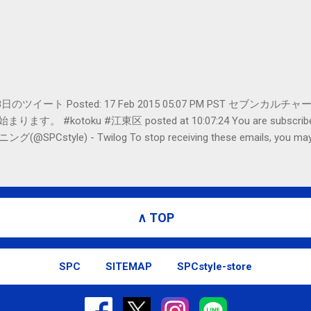
er- 2月18日のツイート Posted: 17 Feb 2015 05:07 PM PST 
#kotoku #江東区 posted at 10:07:24 You are subscribed t
le) - Twilog To stop receiving these emails, you may un
oogle Inc., 1600 Amphitheatre Parkway, Mountain View, CA 94043, Un
∧ TOP
SPC
SITEMAP
SPCstyle-store