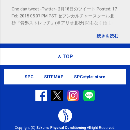
One day tweet -Twitter- 2月18日のツイート Posted: 17
Feb 2015 05:07 PM PST セブンカルチャースクール北
砂『骨盤ストレッチ』(＠アリオ北砂) 間もなく始まり
ます。 #kotoku #江東区 posted at 10:07:24 You are
続きを読む
subscribed to email updates from サクマフィジカルコ
ンディショニング(@SPCstyle) - Twilog To stop
receiving these emails, you may unsubscribe now .
∧ TOP
Email delivery powered by Google Google Inc., 1600
Amphitheatre Parkway, Mountain View, CA 94043,
United States
SPC
SITEMAP
SPCstyle-store
Copyright (C)
Sakuma Physical Conditioning
Allright Reserved.