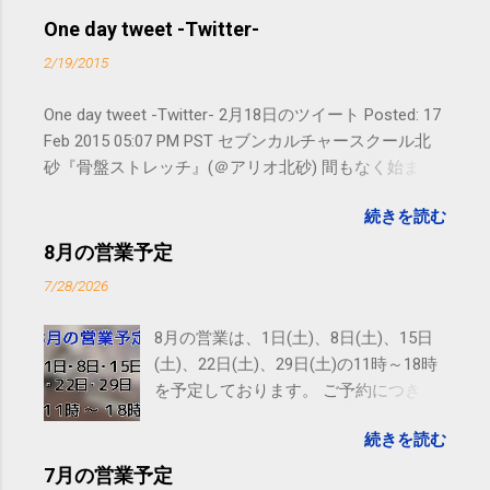
One day tweet -Twitter-
2/19/2015
One day tweet -Twitter- 2月18日のツイート Posted: 17
Feb 2015 05:07 PM PST セブンカルチャースクール北
砂『骨盤ストレッチ』(＠アリオ北砂) 間もなく始まり
ます。 #kotoku #江東区 posted at 10:07:24 You are
続きを読む
subscribed to email updates from サクマフィジカルコ
ンディショニング(@SPCstyle) - Twilog To stop
8月の営業予定
receiving these emails, you may unsubscribe now .
7/28/2026
Email delivery powered by Google Google Inc., 1600
Amphitheatre Parkway, Mountain View, CA 94043,
8月の営業は、1日(土)、8日(土)、15日
United States
(土)、22日(土)、29日(土)の11時～18時
を予定しております。 ご予約につきま
しては、 こちら からお願いいたしま
続きを読む
す。 電話に出られないことがあります
ので、ご予約、お問い合わせは
7月の営業予定