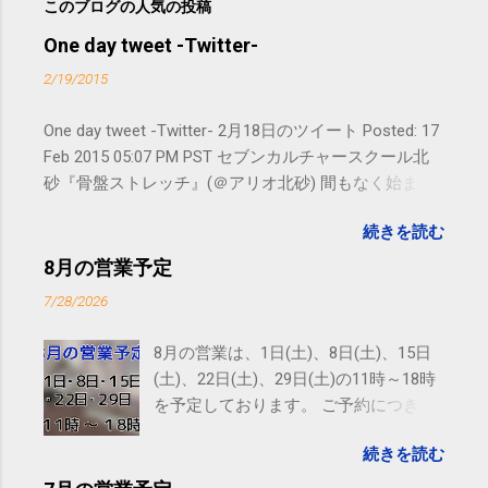
このブログの人気の投稿
One day tweet -Twitter-
2/19/2015
One day tweet -Twitter- 2月18日のツイート Posted: 17
Feb 2015 05:07 PM PST セブンカルチャースクール北
砂『骨盤ストレッチ』(＠アリオ北砂) 間もなく始まり
ます。 #kotoku #江東区 posted at 10:07:24 You are
続きを読む
subscribed to email updates from サクマフィジカルコ
ンディショニング(@SPCstyle) - Twilog To stop
8月の営業予定
receiving these emails, you may unsubscribe now .
7/28/2026
Email delivery powered by Google Google Inc., 1600
Amphitheatre Parkway, Mountain View, CA 94043,
8月の営業は、1日(土)、8日(土)、15日
United States
(土)、22日(土)、29日(土)の11時～18時
を予定しております。 ご予約につきま
しては、 こちら からお願いいたしま
続きを読む
す。 電話に出られないことがあります
ので、ご予約、お問い合わせは