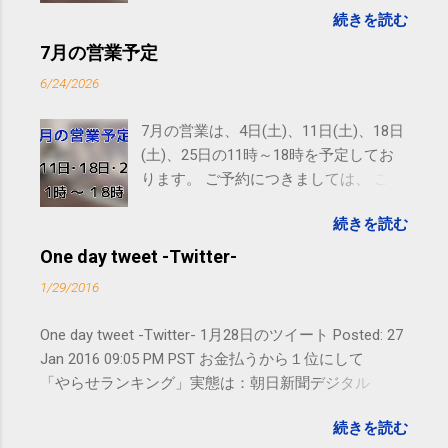
続きを読む
す。 電話に出られないことがあります
ので、ご予約、お問い合わせは
7月の営業予定
SMS（ショートメッセージ）や LINE 等
6/24/2026
をおすすめしております。
7月の営業は、4日(土)、11日(土)、18日
(土)、25日の11時～18時を予定してお
ります。 ご予約につきましては、 こち
ら からお願いいたします。 電話に出ら
続きを読む
れないことがありますので、ご予約、
お問い合わせはSMS（ショートメッセ
One day tweet -Twitter-
ージ）や LINE 等をおすすめしておりま
1/29/2016
す。
One day tweet -Twitter- 1月28日のツイート Posted: 27
Jan 2016 09:05 PM PST お金払うから１位にして
「やらせランキング」実態は：朝日新聞デジタル
goo.gl/UJEZXJ posted at 14:05:58 You are subscribed
続きを読む
to email updates from サクマフィジカルコンディショ