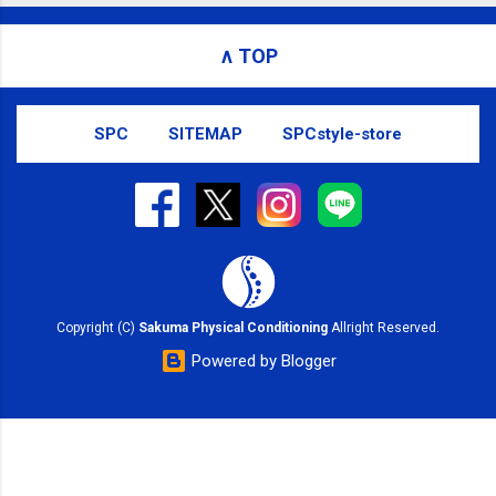
ニング(@SPCstyle) - Twilog . To stop receiving these
emails, you may unsubscribe now . Email delivery
∧ TOP
powered by Google Google Inc., 1600 Amphitheatre
Parkway, Mountain View, CA 94043, United States
SPC
SITEMAP
SPCstyle-store
Copyright (C)
Sakuma Physical Conditioning
Allright Reserved.
Powered by Blogger