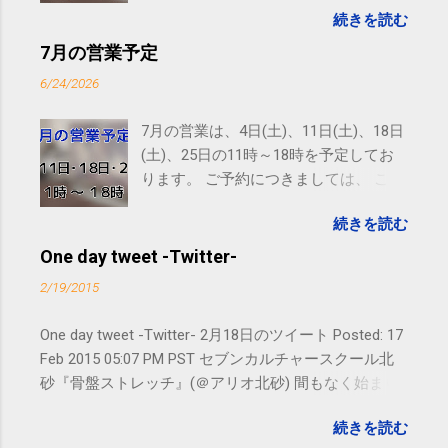
続きを読む
す。 電話に出られないことがあります
ので、ご予約、お問い合わせは
7月の営業予定
SMS（ショートメッセージ）や LINE 等
6/24/2026
をおすすめしております。
7月の営業は、4日(土)、11日(土)、18日
(土)、25日の11時～18時を予定してお
ります。 ご予約につきましては、 こち
ら からお願いいたします。 電話に出ら
続きを読む
れないことがありますので、ご予約、
お問い合わせはSMS（ショートメッセ
One day tweet -Twitter-
ージ）や LINE 等をおすすめしておりま
2/19/2015
す。
One day tweet -Twitter- 2月18日のツイート Posted: 17
Feb 2015 05:07 PM PST セブンカルチャースクール北
砂『骨盤ストレッチ』(＠アリオ北砂) 間もなく始まり
ます。 #kotoku #江東区 posted at 10:07:24 You are
続きを読む
subscribed to email updates from サクマフィジカルコ