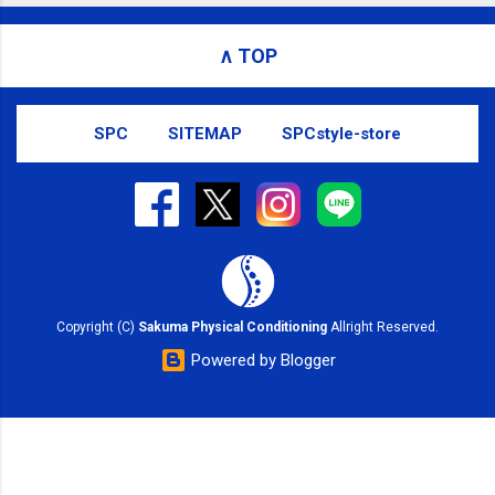
ンディショニング(@SPCstyle) - Twilog To stop
receiving these emails, you may unsubscribe now .
∧ TOP
Email delivery powered by Google Google Inc., 1600
Amphitheatre Parkway, Mountain View, CA 94043,
United States
SPC
SITEMAP
SPCstyle-store
Copyright (C)
Sakuma Physical Conditioning
Allright Reserved.
Powered by Blogger