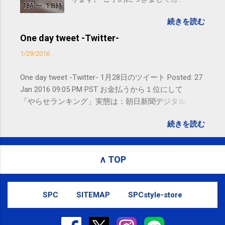
ら からお願いいたします。 電話に出ら
続きを読む
れないことがありますので、ご予約、
お問い合わせはSMS（ショートメッセ
One day tweet -Twitter-
ージ）や LINE 等をおすすめしておりま
1/29/2016
す。
One day tweet -Twitter- 1月28日のツイート Posted: 27
Jan 2016 09:05 PM PST お金払うから１位にして
「やらせランキング」実態は：朝日新聞デジタル
goo.gl/UJEZXJ posted at 14:05:58 You are subscribed
続きを読む
to email updates from サクマフィジカルコンディショ
ニング(@SPCstyle) - Twilog . To stop receiving these
emails, you may unsubscribe now . Email delivery
∧ TOP
powered by Google Google Inc., 1600 Amphitheatre
Parkway, Mountain View, CA 94043, United States
SPC
SITEMAP
SPCstyle-store