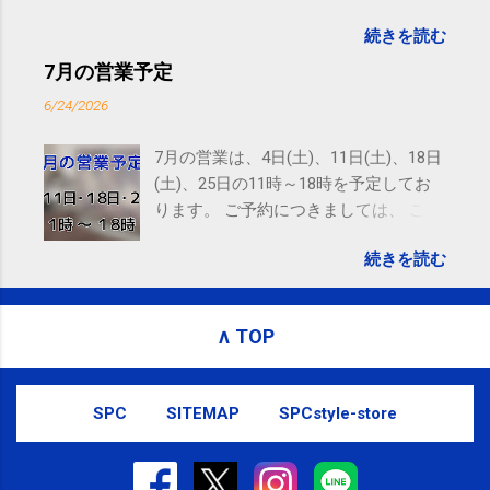
goo.gl/UJEZXJ posted at 14:05:58 You are subscribed
続きを読む
to email updates from サクマフィジカルコンディショ
ニング(@SPCstyle) - Twilog . To stop receiving these
7月の営業予定
emails, you may unsubscribe now . Email delivery
6/24/2026
powered by Google Google Inc., 1600 Amphitheatre
Parkway, Mountain View, CA 94043, United States
7月の営業は、4日(土)、11日(土)、18日
(土)、25日の11時～18時を予定してお
ります。 ご予約につきましては、 こち
ら からお願いいたします。 電話に出ら
続きを読む
れないことがありますので、ご予約、
お問い合わせはSMS（ショートメッセ
ージ）や LINE 等をおすすめしておりま
∧ TOP
す。
SPC
SITEMAP
SPCstyle-store